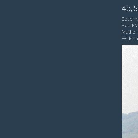
4b, 
Beber N
Heel Ma
Muther I
Widerin