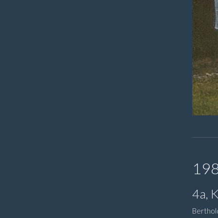
19
4a, 
Berthold