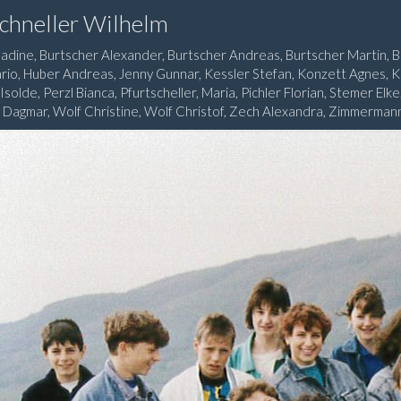
Schneller Wilhelm
adine, Burtscher Alexander, Burtscher Andreas, Burtscher Martin, B
rio, Huber Andreas, Jenny Gunnar, Kessler Stefan, Konzett Agnes, K
solde, Perzl Bianca, Pfurtscheller, Maria, Pichler Florian, Stemer Elk
 Dagmar, Wolf Christine, Wolf Christof, Zech Alexandra, Zimmermann