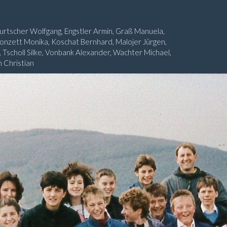
urtscher Wolfgang, Engstler Armin, Graß Manuela,
onzett Monika, Koschat Bernhard, Malojer Jürgen,
e, Tscholl Silke, Vonbank Alexander, Wachter Michael,
 Christian