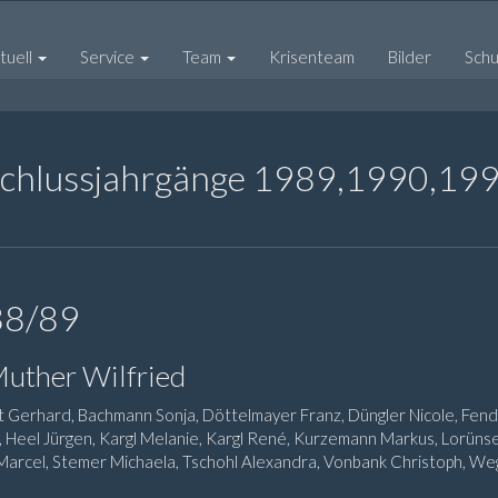
tuell
Service
Team
Krisenteam
Bilder
Schul
chlussjahrgänge 1989,1990,19
88/89
Muther Wilfried
 Gerhard, Bachmann Sonja, Döttelmayer Franz, Düngler Nicole, Fend E
, Heel Jürgen, Kargl Melanie, Kargl René, Kurzemann Markus, Lorü
Marcel, Stemer Michaela, Tschohl Alexandra, Vonbank Christoph, Weg