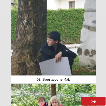
02_Sportwoche_4ab
top