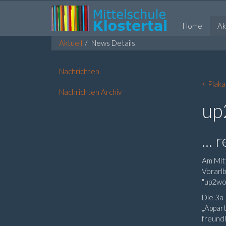
Home
Ak
Aktuell
News Details
Nachrichten
< Plak
Nachrichten Archiv
up
...
Am Mit
Vorarlb
"up2wo
Die 3a
„Appart
freundl