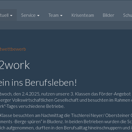
tuell
Service
Team
Krisenteam
Bilder
Schul
atwettbewerb
2work
 rein ins Berufsleben!
twoch, den 2.4.2025, nutzen unsere 3. Klassen das Förder-Angebot
erger Volkswirtschaftlichen Gesellschaft und besuchten im Rahmen
rk"-Tages verschiedene Betriebe.
 Klasse besuchten am Nachmittag die Tischlerei Neyer/ Obersteiner
ments -Berge spüren“ in Bludenz. In beiden Betrieben wurden die S
ich aufgenommen, durften in den Berufsalltag hineinschnuppern und 