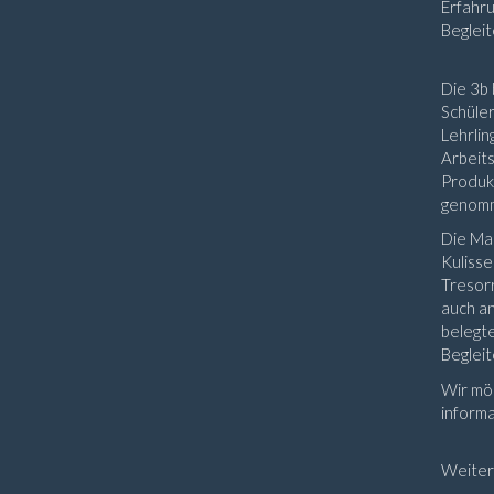
Erfahr
Begleit
Die 3b 
Schüler
Lehrlin
Arbeits
Produkt
genom
Die Mar
Kulisse
Tresorr
auch an
belegte
Beglei
Wir möc
informa
Weiter