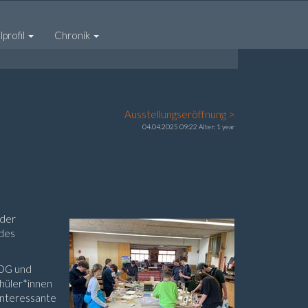
profil
Chronik
Ausstellungseröffnung >
04.04.2025 09:22 Alter: 1 year
 der
 des
 OG und
chüler*innen
interessante