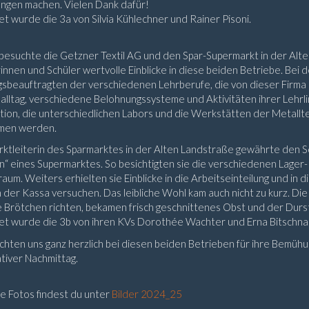
ungen machen. Vielen Dank dafür!
et wurde die 3a von Silvia Kühlechner und Rainer Pisoni.
besuchte die Getzner Textil AG und den Spar-Supermarkt in der Alten
innen und Schüler wertvolle Einblicke in diese beiden Betriebe. Bei 
gsbeauftragten der verschiedenen Lehrberufe, die von dieser Firma
alltag, verschiedene Belohnungssysteme und Aktivitäten ihrer Lehrli
ion, die unterschiedlichen Labors und die Werkstätten der Metallte
men werden.
ktleiterin des Sparmarktes in der Alten Landstraße gewährte den Sch
n“ eines Supermarktes. So besichtigten sie die verschiedenen Lager
aum. Weiters erhielten sie Einblicke in die Arbeitseinteilung und in d
 der Kassa versuchen. Das leibliche Wohl kam auch nicht zu kurz. Die
 Brötchen richten, bekamen frisch geschnittenes Obst und der Durst 
tet wurde die 3b von ihren KVs Dorothée Wachter und Erna Bitschna
hten uns ganz herzlich bei diesen beiden Betrieben für ihre Bemüh
tiver Nachmittag.
e Fotos findest du unter
Bilder 2024_25